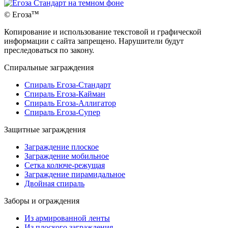
тм
© Егоза
Копирование и использование текстовой и графической
информации с сайта запрещено. Нарушители будут
преследоваться по закону.
Спиральные заграждения
Спираль Егоза-Стандарт
Спираль Егоза-Кайман
Спираль Егоза-Аллигатор
Спираль Егоза-Супер
Защитные заграждения
Заграждение плоское
Заграждение мобильное
Сетка колюче-режущая
Заграждение пирамидальное
Двойная спираль
Заборы и ограждения
Из армированной ленты
Из плоского заграждения