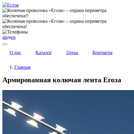
uk
ru
en
О нас
Каталог
Цены
Контакты
Главная
Армированная колючая лента Егоза