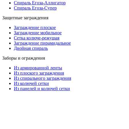
Спираль Егоза-Аллигатор
Спираль Егоза-Супер
Защитные заграждения
Заграждение плоское
Заграждение мобильное
Сетка колюче-режущая
Заграждение пирамидальное
Двойная спираль
Заборы и ограждения
Из армированной ленты
Из плоского заграждения
Из спирального заграждения
Из колючей сетки
Из панелей и колючей сетки